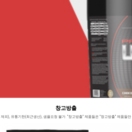
창고방출
 제외), 유통기한(최근생산), 샘플요청 불가. "창고방출" 제품들은 "창고방출" 제품들