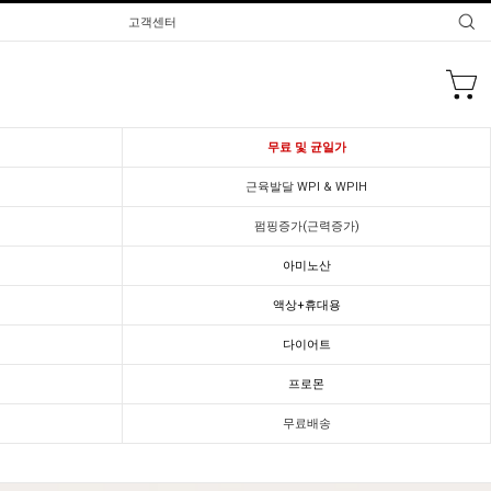
고객센터
무료 및 균일가
근육발달 WPI & WPIH
펌핑증가(근력증가)
아미노산
액상+휴대용
다이어트
프로몬
무료배송