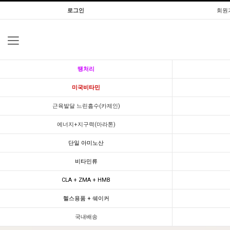
로그인
회원
땡처리
미국비타민
근육발달 느린흡수(카제인)
에너지+지구력(마라톤)
단일 아미노산
비타민류
CLA + ZMA + HMB
헬스용품 + 쉐이커
국내배송