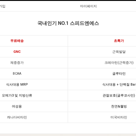
가입
마이페이지
국내인기 NO.1 스피드엔에스
무료배송
초특가
GNC
근육발달
체중증가
크레아틴(근력증가)
BCAA
글루타민
식사대용 MRP
식사대용 + 단백질 Bar
오메가3 및 지방산류
관절보호(글루코사민)
여성용
천연&웰빙
캐나다비타민
미국비타민