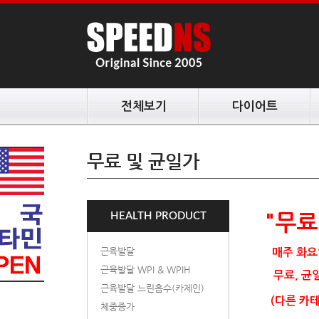
전체보기
다이어트
무료 및 균일가
HEALTH PRODUCT
"
무료
근육발달
매주 화요
근육발달 WPI & WPIH
무료, 균일
근육발달 느린흡수(카제인)
(다른 카테
체중증가