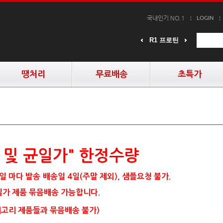
국내인기 NO.1
LOGIN
R1 프로틴
R1 프로틴
R1 프로틴
땡처리
무료배송
초특가
 및
균일가" 한정수량
일 마다 발송
배송일 4일(주말 제외), 샘플요청 불가.
가 제품 묶음배송 가능합니다.
고리 제품들과 묶음배송 불가)