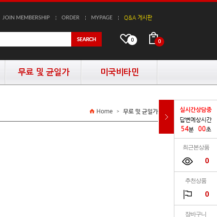
Q&A 게시판
JOIN MEMBERSHIP
ORDER
MYPAGE
R1 프로틴
0
0
무료 및 균일가
미국비타민
Home
무료 및 균일가
실시간상담중
>
답변예상시간
54
분
00
초
최근본상품
0
추천상품
0
장바구니