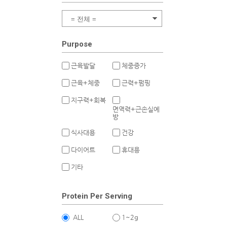
Purpose
근육발달
체중증가
근육+체중
근력+펌핑
지구력+회복
면역력+근손실예
방
식사대용
건강
다이어트
휴대용
기타
Protein Per Serving
ALL
1~2g