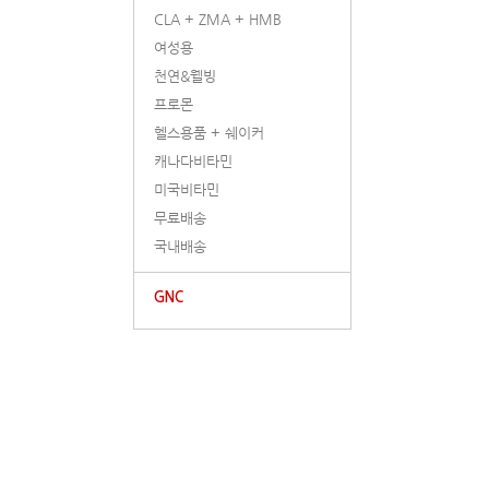
CLA + ZMA + HMB
여성용
천연&웰빙
프로몬
헬스용품 + 쉐이커
캐나다비타민
미국비타민
무료배송
국내배송
GNC