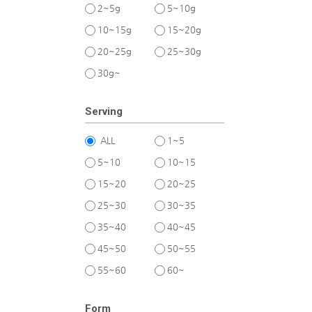
2~5g
5~10g
10~15g
15~20g
20~25g
25~30g
30g~
Serving
ALL
1~5
5~10
10~15
15~20
20~25
25~30
30~35
35~40
40~45
45~50
50~55
55~60
60~
Form