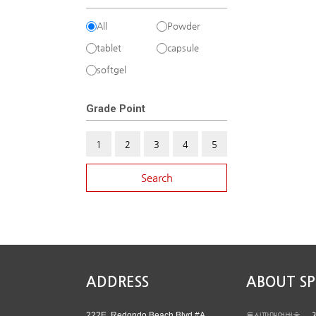
All
Powder
tablet
capsule
softgel
Grade Point
1
2
3
4
5
Search
ADDRESS
ABOUT S
222E, Redondo Beach Blvd #A,