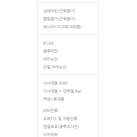
크레아틴(근력증가)
펌핑증가(근력증가)
에너지+지구력(마라톤)
BCAA
글루타민
아미노산
단일 아미노산
식사대용 MRP
식사대용 + 단백질 Bar
액상+휴대용
비타민류
오메가3 및 지방산류
관절보호(글루코사민)
다이어트