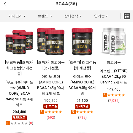
BCAA(36)
카테고리
브랜드
상세검색
인기순
[무료배송][초특가]
[초특가] 최고성능
[초특가] 최고성능
최고성능
최고성능[맛 개선
[맛 개선품]
[맛 개선품]
엑스텐드(XTEND)
품]
아미노 코어
아미노 코어
BCAA 1.2kg 90
[무료배송] 아미노
(AMINO CORE)
(AMINO CORE)
Serving 2개 세트
코어(AMINO
BCAA 945g 90서
BCAA 945g 90서
149,400
CORE) BCAA
빙 2개 세트
빙
5
★★★★★
945g 90서빙 4개
100,200
51,100
(
7,082
)
세트
204,400
5
★★★★★
5
★★★★★
(
692
)
(
712
)
0
★★★★★
(
0
)