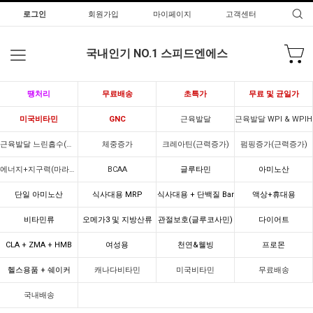
로그인
회원가입
마이페이지
고객센터
국내인기 NO.1 스피드엔에스
땡처리
무료배송
초특가
무료 및 균일가
미국비타민
GNC
근육발달
근육발달 WPI & WPIH
근육발달 느린흡수(카제인)
체중증가
크레아틴(근력증가)
펌핑증가(근력증가)
에너지+지구력(마라톤)
BCAA
글루타민
아미노산
단일 아미노산
식사대용 MRP
식사대용 + 단백질 Bar
액상+휴대용
비타민류
오메가3 및 지방산류
관절보호(글루코사민)
다이어트
CLA + ZMA + HMB
여성용
천연&웰빙
프로몬
헬스용품 + 쉐이커
캐나다비타민
미국비타민
무료배송
국내배송