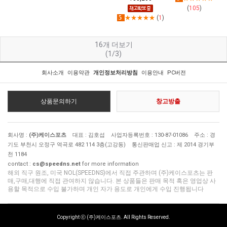
(
105
)
5
★★★★★
(
1
)
16
개 더보기
(1/3)
회사소개
이용약관
개인정보처리방침
이용안내
PC버전
상품문의하기
창고방출
회사명 :
(주)케이스포츠
대표 : 김호섭 사업자등록번호 : 130-87-01086 주소 : 경
기도 부천시 오정구 역곡로 482 114 3층(고강동) 통신판매업 신고 : 제 2014 경기부
천 1184
contact :
cs@speedns.net
for more information
해외 직구 원조, 미국 NOL(SPEEDNS)에서 직접 주관하며 (주)케이스포츠는 판
매,구매,대행에 직접 관여하지 않습니다. 본 상품들은 판매 목적 혹은 영업상 사
용할 목적으로 수입 불가하며 개인 자가 용도로 개인에게 수입 진행됩니다
Copyright ⓒ (주)케이스포츠. All Rights Reserved.