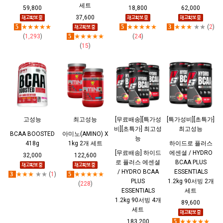
세트
59,800
18,800
62,000
37,600
5
★★★★★
5
★★★★★
3
★★★
★★
(
2
)
(
1,293
)
5
★★★★★
(
24
)
(
15
)
고성능
최고성능
[무료배송][특가성
[특가성비][초특가]
비][초특가] 최고성
최고성능
BCAA BOOSTED
아미노(AMINO) X
능
418g
1kg 2개 세트
하이드로 플러스
[무료배송] 하이드
에센셜 / HYDRO
32,000
122,600
로 플러스 에센셜
BCAA PLUS
/ HYDRO BCAA
ESSENTIALS
3
★★★
★★
(
1
)
5
★★★★★
PLUS
1.2kg 90서빙 2개
(
228
)
ESSENTIALS
세트
1.2kg 90서빙 4개
89,600
세트
183,200
5
★★★★★