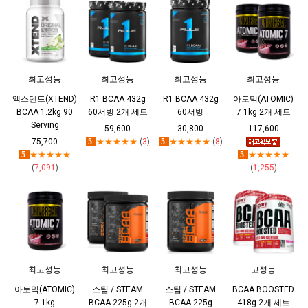
최고성능
최고성능
최고성능
최고성능
엑스텐드(XTEND)
R1 BCAA 432g
R1 BCAA 432g
아토믹(ATOMIC)
BCAA 1.2kg 90
60서빙 2개 세트
60서빙
7 1kg 2개 세트
Serving
59,600
30,800
117,600
75,700
5
★★★★★
(
3
)
5
★★★★★
(
8
)
5
★★★★★
5
★★★★★
(
7,091
)
(
1,255
)
최고성능
최고성능
최고성능
고성능
아토믹(ATOMIC)
스팀 / STEAM
스팀 / STEAM
BCAA BOOSTED
7 1kg
BCAA 225g 2개
BCAA 225g
418g 2개 세트