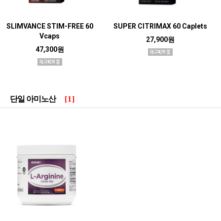
SLIMVANCE STIM-FREE 60
SUPER CITRIMAX 60 Caplets
Vcaps
27,900원
47,300원
단일 아미노산
[1]