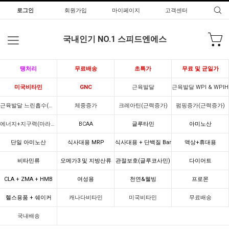
로그인
회원가입
마이페이지
고객센터
국내인기 NO.1 스피드엔에스
땡처리
무료배송
초특가
무료 및 균일가
미국비타민
GNC
근육발달
근육발달 WPI & WPIH
근육발달 느린흡수(카제인)
체중증가
크레아틴(근력증가)
펌핑증가(근력증가)
에너지+지구력(마라톤)
BCAA
글루타민
아미노산
단일 아미노산
식사대용 MRP
식사대용 + 단백질 Bar
액상+휴대용
비타민류
오메가3 및 지방산류
관절보호(글루코사민)
다이어트
CLA + ZMA + HMB
여성용
천연&웰빙
프로몬
헬스용품 + 쉐이커
캐나다비타민
미국비타민
무료배송
국내배송