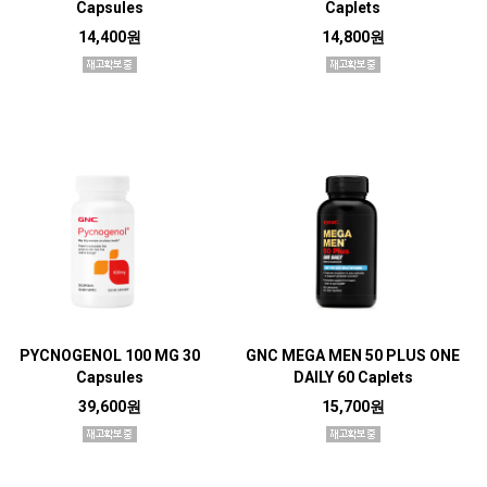
Capsules
Caplets
14,400원
14,800원
PYCNOGENOL 100 MG 30
GNC MEGA MEN 50 PLUS ONE
Capsules
DAILY 60 Caplets
39,600원
15,700원