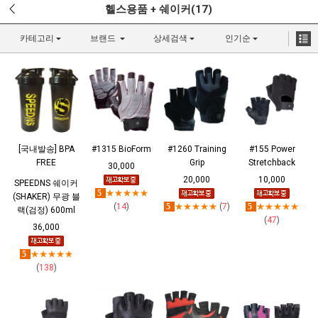
헬스용품 + 쉐이커(17)
카테고리
브랜드
상세검색
인기순
[국내발송] BPA
#1315 BioForm
#1260 Training
#155 Power
FREE
Grip
Stretchback
30,000
20,000
10,000
SPEEDNS 쉐이커
5
★★★★★
(SHAKER) 무광 블
(
14
)
5
★★★★★
(
7
)
5
★★★★★
랙(검정) 600ml
(
47
)
36,000
5
★★★★★
(
138
)