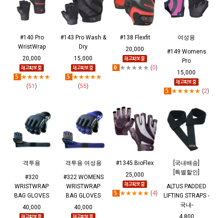
#140 Pro
#143 Pro Wash &
#138 Flexfit
여성용
WristWrap
Dry
20,000
#149 Womens
20,000
15,000
Pro
0
★★★★★
(
0
)
15,000
5
★★★★★
5
★★★★★
(
51
)
(
55
)
5
★★★★★
(
2
)
격투용
격투용 여성용
#1345 BioFlex
[국내배송]
[특별할인]
25,000
#320
#322 WOMENS
WRISTWRAP
WRISTWRAP
ALTUS PADDED
5
★★★★★
(
4
)
BAG GLOVES
BAG GLOVES
LIFTING STRAPS -
국내-
40,000
40,000
4,800