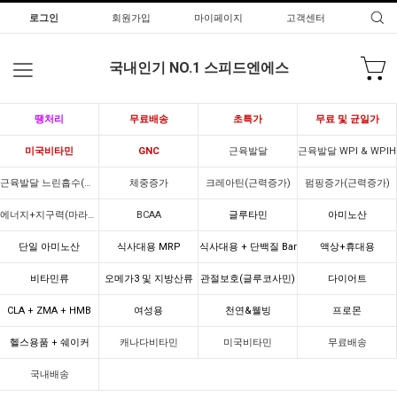
로그인
회원가입
마이페이지
고객센터
국내인기 NO.1 스피드엔에스
땡처리
무료배송
초특가
무료 및 균일가
미국비타민
GNC
근육발달
근육발달 WPI & WPIH
근육발달 느린흡수(카제인)
체중증가
크레아틴(근력증가)
펌핑증가(근력증가)
에너지+지구력(마라톤)
BCAA
글루타민
아미노산
단일 아미노산
식사대용 MRP
식사대용 + 단백질 Bar
액상+휴대용
비타민류
오메가3 및 지방산류
관절보호(글루코사민)
다이어트
CLA + ZMA + HMB
여성용
천연&웰빙
프로몬
헬스용품 + 쉐이커
캐나다비타민
미국비타민
무료배송
국내배송