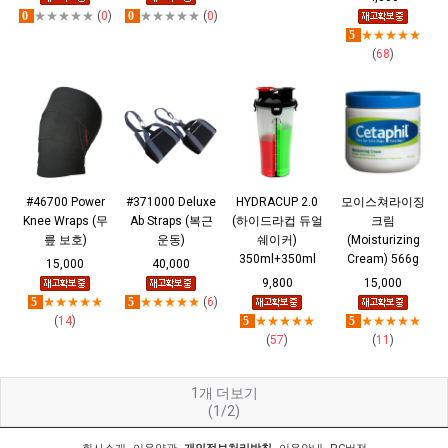
0
★★★★★
(
0
)
0
★★★★★
(
0
)
5
★★★★★
(
68
)
#46700 Power
#371000 Deluxe
HYDRACUP 2.0
모이스쳐라이징
Knee Wraps (무
Ab Straps (복근
(하이드라컵 듀얼
크림
릎 보호)
운동)
쉐이커)
(Moisturizing
350ml+350ml
Cream) 566g
15,000
40,000
9,800
15,000
5
★★★★★
5
★★★★★
(
6
)
(
14
)
5
★★★★★
5
★★★★★
(
57
)
(
11
)
1
개 더보기
(1/2)