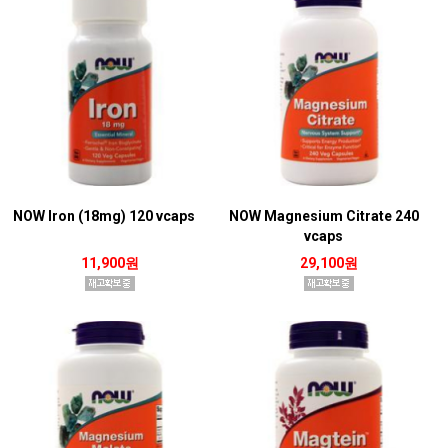
NOW Iron (18mg) 120 vcaps
NOW Magnesium Citrate 240
vcaps
11,900원
29,100원