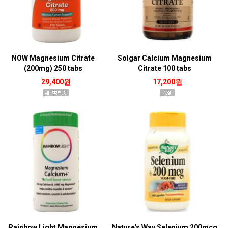
NOW Magnesium Citrate
Solgar Calcium Magnesium
(200mg) 250 tabs
Citrate 100 tabs
29,400원
17,200원
Rainbow Light Magnesium
Nature's Way Selenium 200mcg