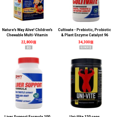
Nature's Way Alive! Children's
Cultivate - Prebiotic, Probiotic
Chewable Multi-Vitamin
& Plant Enzyme Catalyst 96
Orange & Berry 120 tabs
vcaps
22,800원
34,300원
Liver Support Formula 100
Uni-Vite 120 caps