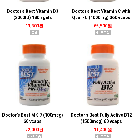
Doctor's Best Vitamin D3
Doctor's Best Vitamin C with
(2000IU) 180 sgels
Quali-C (1000mg) 360 vcaps
13,300원
65,500원
Doctor's Best MK-7 (100mcg)
Doctor's Best Fully Active B12
60 vcaps
(1500mcg) 60 vcaps
22,000원
11,400원