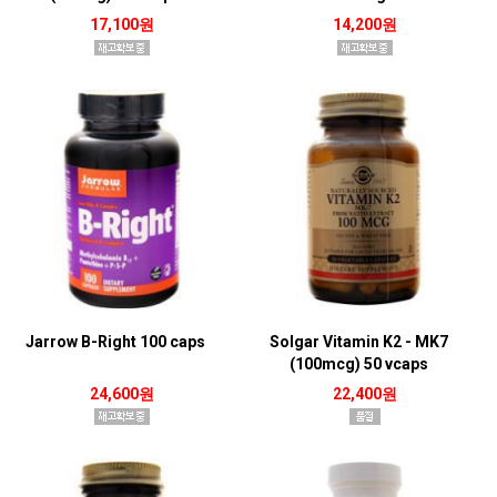
17,100원
14,200원
Jarrow B-Right 100 caps
Solgar Vitamin K2 - MK7
(100mcg) 50 vcaps
24,600원
22,400원