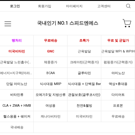
로그인
회원가입
마이페이지
고객센터
국내인기 NO.1 스피드엔에스
땡처리
무료배송
초특가
무료 및 균일가
미국비타민
GNC
근육발달
근육발달 WPI & WPIH
근육발달 느린흡수(카제인)
체중증가
크레아틴(근력증가)
펌핑증가(근력증가)
에너지+지구력(마라톤)
BCAA
글루타민
아미노산
단일 아미노산
식사대용 MRP
식사대용 + 단백질 Bar
액상+휴대용
비타민류
오메가3 및 지방산류
관절보호(글루코사민)
다이어트
CLA + ZMA + HMB
여성용
천연&웰빙
프로몬
헬스용품 + 쉐이커
캐나다비타민
미국비타민
무료배송
국내배송