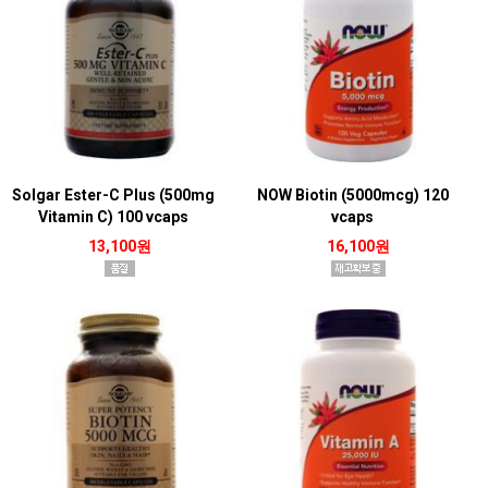
Solgar Ester-C Plus (500mg
NOW Biotin (5000mcg) 120
Vitamin C) 100 vcaps
vcaps
13,100원
16,100원