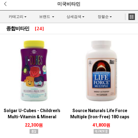
미국비타민
카테고리
브랜드
상세검색
정렬순
종합비타민
[24]
Solgar U-Cubes - Children's
Source Naturals Life Force
Multi-Vitamin & Mineral
Multiple (Iron-Free) 180 caps
Gummies Grape, Orange &
22,300원
41,800원
Cherry 120 gummy