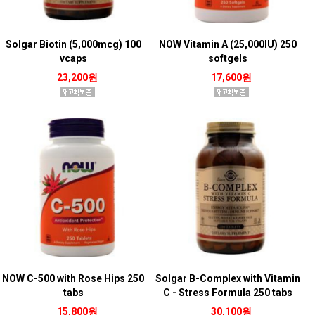
Solgar Biotin (5,000mcg) 100
NOW Vitamin A (25,000IU) 250
vcaps
softgels
23,200원
17,600원
NOW C-500 with Rose Hips 250
Solgar B-Complex with Vitamin
tabs
C - Stress Formula 250 tabs
15,800원
30,100원