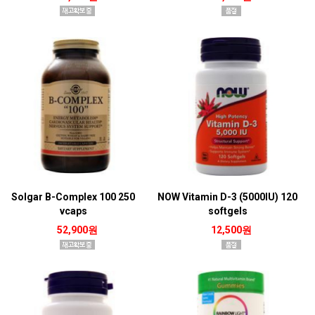
Solgar B-Complex 100 250
NOW Vitamin D-3 (5000IU) 120
vcaps
softgels
52,900원
12,500원