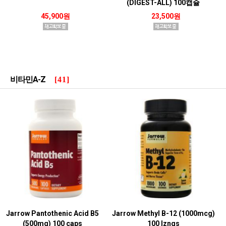
(DIGEST-ALL) 100캡슐
45,900원
23,500원
비타민A-Z
[41]
Jarrow Pantothenic Acid B5
Jarrow Methyl B-12 (1000mcg)
(500mg) 100 caps
100 lzngs