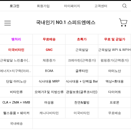
로그인
회원가입
마이페이지
고객센터
국내인기 NO.1 스피드엔에스
땡처리
무료배송
초특가
무료 및 균일가
미국비타민
GNC
근육발달
근육발달 WPI & WPIH
근육발달 느린흡수(카제인)
체중증가
크레아틴(근력증가)
펌핑증가(근력증가)
에너지+지구력(마라톤)
BCAA
글루타민
아미노산
단일 아미노산
식사대용 MRP
식사대용 + 단백질 Bar
액상+휴대용
비타민류
오메가3 및 지방산류
관절보호(글루코사민)
다이어트
CLA + ZMA + HMB
여성용
천연&웰빙
프로몬
헬스용품 + 쉐이커
캐나다비타민
미국비타민
무료배송
국내배송