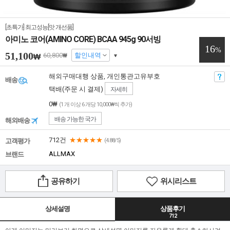
[초특가] 최고성능[맛 개선품]
아미노 코어(AMINO CORE) BCAA 945g 90서빙
16
%
51,100
60,800
할인내역
₩
₩
해외구매대행 상품, 개인통관고유부호
배송
택배(주문 시 결제)
자세히
0₩
(1 개 이상 6 개당 10,000₩씩 추가)
배송 가능한 국가
해외배송
712건
★★★★★
고객평가
(4.88/5)
ALLMAX
브랜드
공유하기
위시리스트
상세설명
상품후기
712