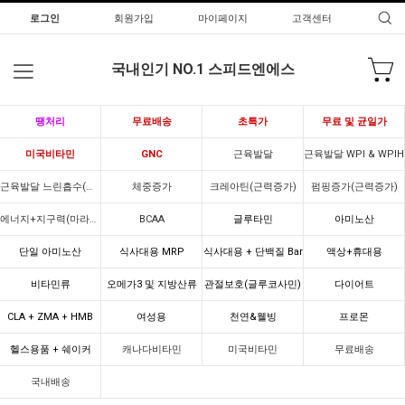
로그인
회원가입
마이페이지
고객센터
국내인기 NO.1 스피드엔에스
땡처리
무료배송
초특가
무료 및 균일가
미국비타민
GNC
근육발달
근육발달 WPI & WPIH
근육발달 느린흡수(카제인)
체중증가
크레아틴(근력증가)
펌핑증가(근력증가)
에너지+지구력(마라톤)
BCAA
글루타민
아미노산
단일 아미노산
식사대용 MRP
식사대용 + 단백질 Bar
액상+휴대용
비타민류
오메가3 및 지방산류
관절보호(글루코사민)
다이어트
CLA + ZMA + HMB
여성용
천연&웰빙
프로몬
헬스용품 + 쉐이커
캐나다비타민
미국비타민
무료배송
국내배송