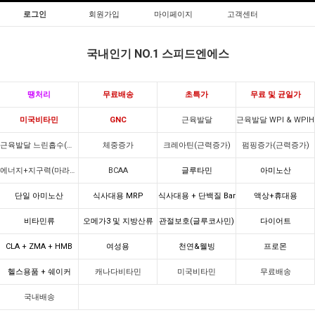
로그인
회원가입
마이페이지
고객센터
국내인기 NO.1 스피드엔에스
땡처리
무료배송
초특가
무료 및 균일가
미국비타민
GNC
근육발달
근육발달 WPI & WPIH
근육발달 느린흡수(카제인)
체중증가
크레아틴(근력증가)
펌핑증가(근력증가)
에너지+지구력(마라톤)
BCAA
글루타민
아미노산
단일 아미노산
식사대용 MRP
식사대용 + 단백질 Bar
액상+휴대용
비타민류
오메가3 및 지방산류
관절보호(글루코사민)
다이어트
CLA + ZMA + HMB
여성용
천연&웰빙
프로몬
헬스용품 + 쉐이커
캐나다비타민
미국비타민
무료배송
국내배송