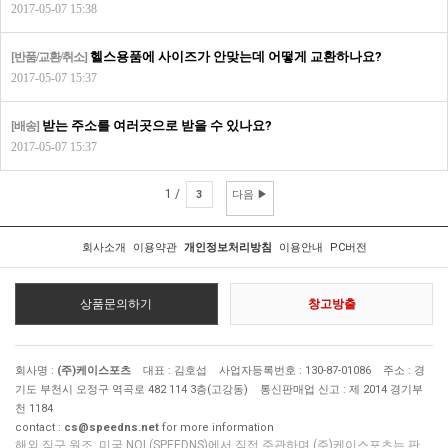
2017-05-07 15:38
헬스용품에 사이즈가 안맞는데 어떻게 교환하나요?
[반품/교환/취소]
2017-05-07 15:37
받는 주소를 여러곳으로 받을 수 있나요?
[배송]
2017-05-07 15:37
1 /
3
다음 ▶
회사소개
이용약관
개인정보처리방침
이용안내
PC버전
상품문의하기
창고방출
회사명 :
(주)케이스포츠
대표 : 김호섭 사업자등록번호 : 130-87-01086 주소 : 경
기도 부천시 오정구 역곡로 482 114 3층(고강동) 통신판매업 신고 : 제 2014 경기부
천 1184
contact :
cs@speedns.net
for more information
해외 직구 원조, 미국 NOL(SPEEDNS)에서 직접 주관하며 (주)케이스포츠는 판