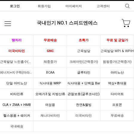
로그인
회원가입
마이페이지
고객센터
국내인기 NO.1 스피드엔에스
땡처리
무료배송
초특가
무료 및 균일가
미국비타민
GNC
근육발달
근육발달 WPI & WPIH
근육발달 느린흡수(카제인)
체중증가
크레아틴(근력증가)
펌핑증가(근력증가)
에너지+지구력(마라톤)
BCAA
글루타민
아미노산
단일 아미노산
식사대용 MRP
식사대용 + 단백질 Bar
액상+휴대용
비타민류
오메가3 및 지방산류
관절보호(글루코사민)
다이어트
CLA + ZMA + HMB
여성용
천연&웰빙
프로몬
헬스용품 + 쉐이커
캐나다비타민
미국비타민
무료배송
국내배송