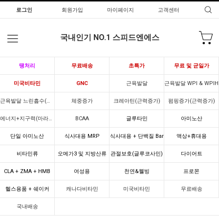
로그인
회원가입
마이페이지
고객센터
국내인기 NO.1 스피드엔에스
땡처리
무료배송
초특가
무료 및 균일가
미국비타민
GNC
근육발달
근육발달 WPI & WPIH
근육발달 느린흡수(카제인)
체중증가
크레아틴(근력증가)
펌핑증가(근력증가)
에너지+지구력(마라톤)
BCAA
글루타민
아미노산
단일 아미노산
식사대용 MRP
식사대용 + 단백질 Bar
액상+휴대용
비타민류
오메가3 및 지방산류
관절보호(글루코사민)
다이어트
CLA + ZMA + HMB
여성용
천연&웰빙
프로몬
헬스용품 + 쉐이커
캐나다비타민
미국비타민
무료배송
국내배송